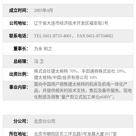
成立时间：
2003年4月
公司地址：
辽宁省大连市经济技术开发区福安街2号
联系电话：
TEL:0411-8733-4601， FAX:0411-87334602
董事长：
为永 和之
总经理：
冯 卫
株式会社捷太格特 70%、丰田通商株式会社 20%、
出资比例：
捷太格特(中国)投资有限公司 10%
面向中国用户销售捷太格特的机床及机电一体化产
事业内容：
品，并提供相关的技术支持，售后及备件服务。现地
化制造及销售“量产型立式加工单元e640V”。
分公司：
北京分公司
所在地址：
北京市朝阳区东三环北路5号发展大厦1017室