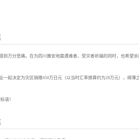
建
体员工感到万分悲痛。在为四川雅安地震遇难者、受灾者祈福的同时，也希望
业一起决定为灾区捐赠450万日元（以当时汇率换算约为28万元），绵薄
的标语！
建