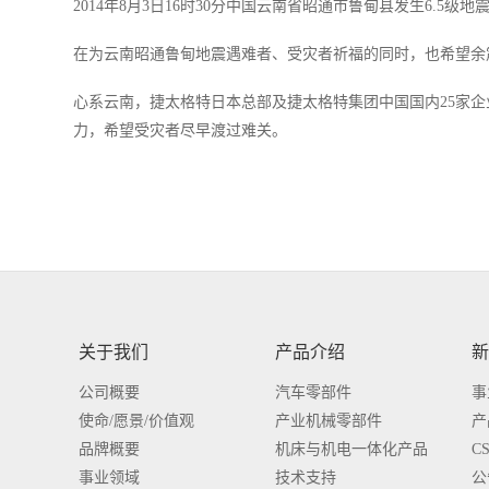
2014年8月3日16时30分中国云南省昭通市鲁甸县发生6.5
在为云南昭通鲁甸地震遇难者、受灾者祈福的同时，也希望余
心系云南，捷太格特日本总部及捷太格特集团中国国内25家企
力，希望受灾者尽早渡过难关。
关于我们
产品介绍
新
公司概要
汽车零部件
事
使命/愿景/价值观
产业机械零部件
产
品牌概要
机床与机电一体化产品
C
事业领域
技术支持
公