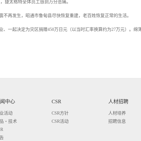
级地震，捷太格特全体员工感到万分悲痛。
震不再发生，昭通市鲁甸县尽快恢复重建，老百姓恢复正常的生活。
业、一起决定为灾区捐赠450万日元（以当时汇率换算约为27万元）。绵
闻中心
CSR
人材招聘
业活动
CSR方针
人材培养
品・技术
CSR活动
招聘信息
SR
告