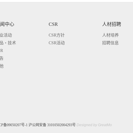
闻中心
CSR
人材招聘
业活动
CSR方针
人材培养
品・技术
CSR活动
招聘信息
SR
告
他
CP备09050207号-1
沪公网安备 31010502004293号
Designed by
GreatMo