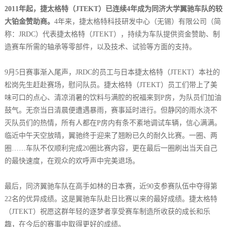
2011年起，捷太格特（JTEKT）已连续4年成为同济大学翼驰车队的较
大铂金赞助商。
4年来，捷太格特科技研发中心（无锡）有限公司（简
称：JRDC）代表捷太格特（JTEKT），持续为车队提供资金赞助、制
造赛车所需的轴承等零部件，以及技术、试验等方面的支持。
9月5日赛事渐入尾声，JRDC的员工与日本捷太格特（JTEKT）本社的
松岗先生赶赴赛场，慰问队员。捷太格特（JTEKT）员工们带上了美
味可口的点心、清凉消暑的饮料与满腔的祝福来到P房，为队员们加油
鼓气。无奈当日清晨便遭遇暴雨，赛事延时进行。但静冈的雨水浇不
灭队员们的热情，所有人都在P房内有条不紊地调试车辆，信心满满。
临近中午天空放晴，翼驰终于迎来了翘盼已久的耐久比赛。一圈、两
圈……车队不仅顺利完成20圈比赛内容，更在最后一圈刷出当天自己
的最快速度，在观众的欢呼声中完美退场。
最后，同济翼驰车队在高手如林的日本赛，近90支参赛队伍中夺得第
22名的优异成绩。这是翼驰车队赴日比赛以来的最好成绩。捷太格特
（JTEKT）祝愿这群年轻的逐梦者享受赛车制造所收获的成长和乐
趣，在今后的赛事中取得更好的成绩。