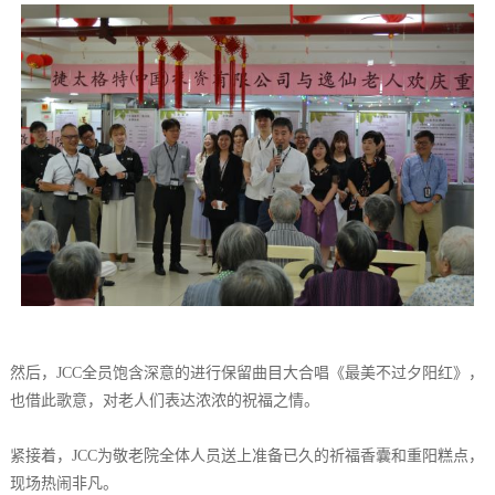
然后，JCC全员饱含深意的进行保留曲目大合唱《最美不过夕阳红》，
也借此歌意，对老人们表达浓浓的祝福之情。
紧接着，JCC为敬老院全体人员送上准备已久的祈福香囊和重阳糕点，
现场热闹非凡。