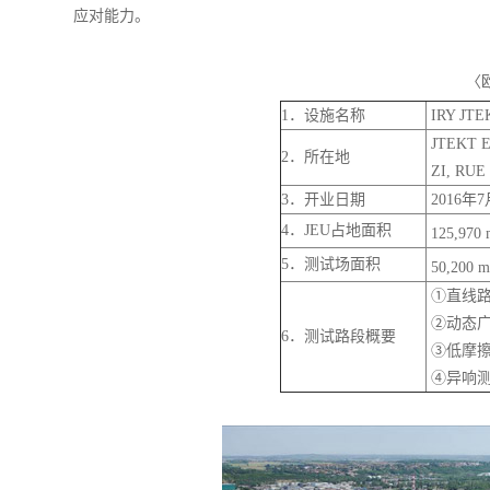
应对能力。
〈
1．设施名称
IRY JT
JTEKT E
2．所在地
ZI, RUE
3．开业日期
2016年7
4．JEU占地面积
125,970 
5．测试场面积
50,200 m
①直线路 
②动态广场
6．测试路段概要
③低摩擦路
④异响