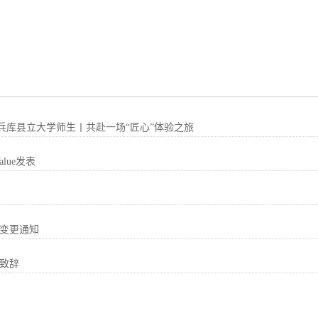
本兵库县立大学师生丨共赴一场“匠心”体验之旅
alue发表
事变更通知
年致辞