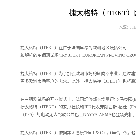
捷太格特（JTEKT
来源：JTEK
捷太格特（JTEKT）在位于法国里昂的欧洲地区统括公司——JTE
和解析的车辆测试场“IRY JTEKT EUROPEAN PROVING 
捷太格特（JTEKT）为了加强欧洲市场的转向器事业，通过
更多欧洲市场客户的需求。此外，捷太格特（JTEKT）也将
在车辆测试场的开业仪式上，法国经济部长埃曼纽尔·马克隆(Emmanu
捷太格特（JTEKT）的安形社长和JEU代表弗朗西斯·福廷（Fra
（EPS）的电动无人驾驶公共巴士NAYYA-ARMA也登场亮相
捷太格特（JTEKT）依据集团愿景“No.1 & Only O