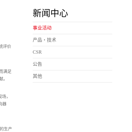
新闻中心
事业活动
产品・技术
系统评价
CSR
公告
而满足
其他
献。
临现场，
向器
围的生产