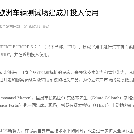
）欧洲车辆测试场建成并投入使用
T 发布日期：2016-07-14 10:42
KT EUROPE S.A.S （以下简称：JEU），建成了用于进行汽车转向
GROUND”，并在近期投入使用。
建立能够进行自身产品评价和解析的设施，来强化技术能力和营业能力，从
通过开发和提案高级驾驶辅助系统的相关产品，为今后汽车市场的发展做贡
el Macron)，里昂市长热拉尔·克洛布先生（Gérard Collomb）亲
ncis Fortin）也一同出席。现场，搭载有捷太格特（JTEKT）电动助力转
。
ne”，今后也将不断努力，在提高自身产品技术水平的同时，也会进一步扩大全球范