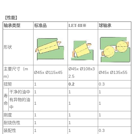
【性能】
球轴承
轴承类型
标准品
LET-III※
形状
主要尺寸（m
Ø45x Ø108x3
Ø45x Ø115x45
Ø45x Ø135x55
m）
2.5
扭矩
1
0.2
0.3
干净的油中
1
1
1
寿
有异物的油
命
1
1
1
中
刚度
1
1
1
耐烧伤性
1
1
装配性
1
1
0.3