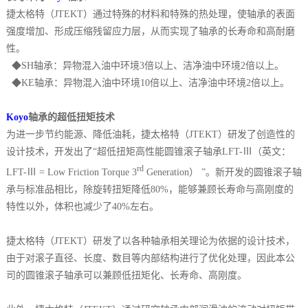
捷太格特（JTEKT）通过特殊的材料和特殊的热处理，使轴承的表面
强度增加、形成压缩残留应力层，从而实现了轴承的长寿命和高耐磨
性。
◆SH轴承：异物混入油中环境3倍以上、洁净油中环境2倍以上。
◆KE轴承：异物混入油中环境10倍以上、洁净油中环境2倍以上。
Koyo
轴承的超低扭矩技术
为进一步节约能源、降低油耗，捷太格特（JTEKT）研发了创造性的
设计技术，开发出了“超低扭矩高性能圆锥滚子轴承LFT-Ⅲ（英文：
rd
LFT-Ⅲ = Low Friction Torque 3
Generation） ”。新开发的圆锥滚子轴
承与标准品相比，除旋转扭矩降低80%，能够兼顾长寿命与高刚度的
特性以外，体积也减少了40%左右。
捷太格特（JTEKT）研发了以各种轴承相关理论为依据的设计技术，
由于对滚子直径、长度、数目等内部结构进行了优化处理，因此本公
司的圆锥滚子轴承可以兼顾低扭矩化、长寿命、高刚度。