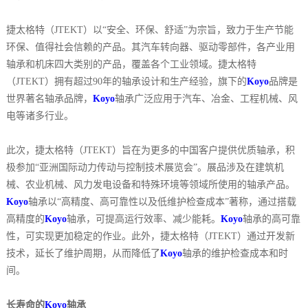
捷太格特（JTEKT）以“安全、环保、舒适”为宗旨，致力于生产节能
环保、值得社会信赖的产品。其汽车转向器、驱动零部件，各产业用
轴承和机床四大类别的产品，覆盖各个工业领域。捷太格特
（JTEKT）拥有超过90年的轴承设计和生产经验，旗下的
Koyo
品牌是
世界著名轴承品牌，
Koyo
轴承广泛应用于汽车、冶金、工程机械、风
电等诸多行业。
此次，捷太格特（JTEKT）旨在为更多的中国客户提供优质轴承，积
极参加“亚洲国际动力传动与控制技术展览会”。展品涉及在建筑机
械、农业机械、风力发电设备和特殊环境等领域所使用的轴承产品。
Koyo
轴承以“高精度、高可靠性以及低维护检查成本”著称，通过搭载
高精度的
Koyo
轴承，可提高运行效率、减少能耗。
Koyo
轴承的高可靠
性，可实现更加稳定的作业。此外，捷太格特（JTEKT）通过开发新
技术，延长了维护周期，从而降低了
Koyo
轴承的维护检查成本和时
间。
长寿命的
Koyo
轴承