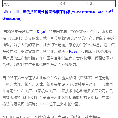
尺寸
1
0.6
1.8
rd
※LFT-Ⅲ：超低扭矩高性能圆锥滚子轴承(=Low Friction Torque 3
Generation)
自2006年光洋精工（
Koyo
）和丰田工机（TOYODA）合并，捷太格
特（JTEKT）成立以来，就一直秉承着“通过产品的生产，回馈社会的
信赖，为了人们的幸福、社会的富足而贡献心力”的企业理念，通过汽
车转向器、驱动零部件、各产业用轴承（
Koyo
）和机床（TOYODA）
等产品的生产和销售，在中国与当地供应商、合作伙伴、代理店倾力
合作，为客户提供丰富优质的产品而不懈努力。
自1995年第一家在华企业成立至今，捷太格特（JTEKT）已在无锡、
广州、大连、长春、天津、新乡等地设立了6家轴承生产工厂、8家汽
车零配件生产工厂、1家机床工厂、2家技术中心和诸多关联公司。负
责捷太格特（JTEKT）产品销售和地区统括职能的捷太格特（中国）
投资有限公司（简称：JCC）位于上海市长宁区。
“JTEKT in China”，本着“在中国，为中国”的精神，捷太格特