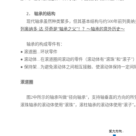
2． 轴承的结构
现代轴承虽然种类繁多，但其基本结构与约500年前列奥纳多
列奥纳多·达·芬奇是“轴承之父”！？～轴承的意外历史～
轴承的构成零件有：
● 滚道圈...环状零件
● 滚动体...在滚道圈间滚动的零件（滚动体有“滚珠”和“滚子
● 保持架...为避免滚动体之间相互接触、使滚动体保持一定间
滚道圈
图2中所示的轴承叫做“径向轴承”，支持轴垂直的方向的所
滚珠轴承的滚动体使用“滚珠”，滚柱轴承的滚动体使用“滚子”