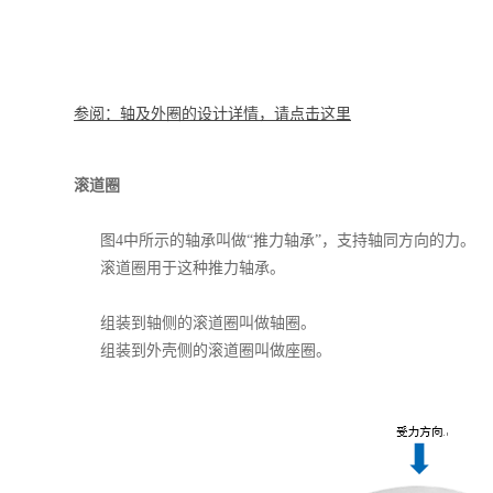
参阅：轴及外圈的设计详情，请点击这里
滚道圈
图4中所示的轴承叫做“推力轴承”，支持轴同方向的力。
滚道圈用于这种推力轴承。
组装到轴侧的滚道圈叫做轴圈。
组装到外壳侧的滚道圈叫做座圈。