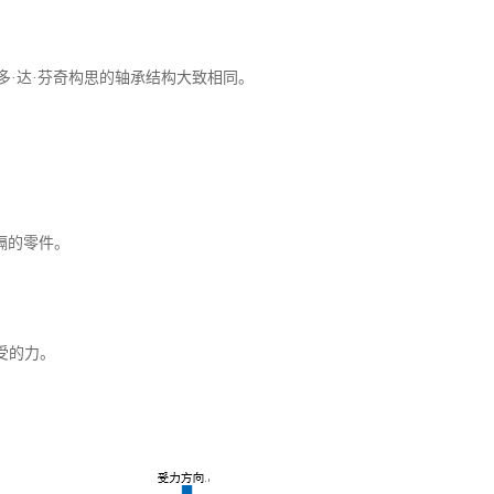
·达·芬奇构思的轴承结构大致相同。
”）
隔的零件。
受的力。
。