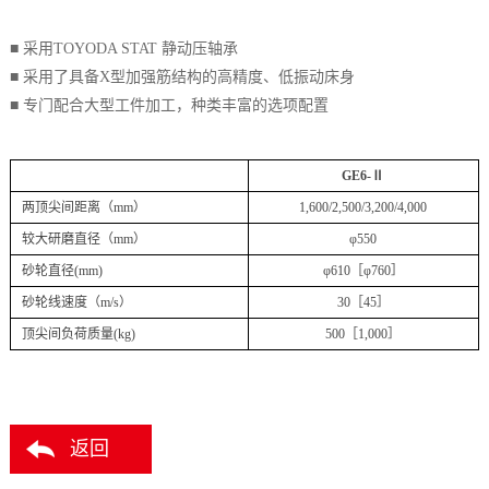
■ 采用TOYODA STAT 静动压轴承
■ 采用了具备X型加强筋结构的高精度、低振动床身
■ 专门配合大型工件加工，种类丰富的选项配置
GE6-Ⅱ
两顶尖间距离（mm）
1,600/2,500/3,200/4,000
较大研磨直径（mm）
φ550
砂轮直径(mm)
φ610［φ760］
砂轮线速度（m/s）
30［45］
顶尖间负荷质量(kg)
500［1,000］
返回