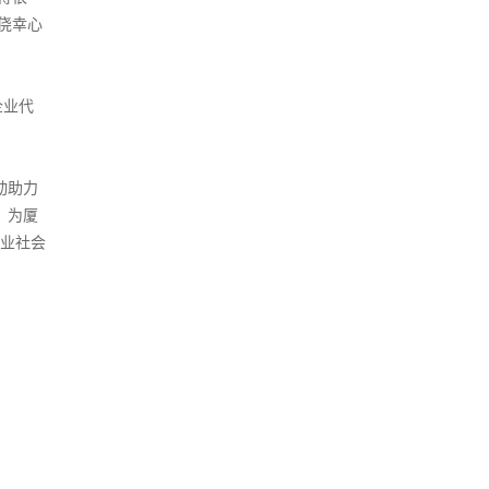
侥幸心
企业代
动助力
，为厦
企业社会