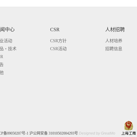
闻中心
CSR
人材招聘
业活动
CSR方针
人材培养
品・技术
CSR活动
招聘信息
SR
告
他
CP备09050207号-1
沪公网安备 31010502004293号
Designed by
GreatMo