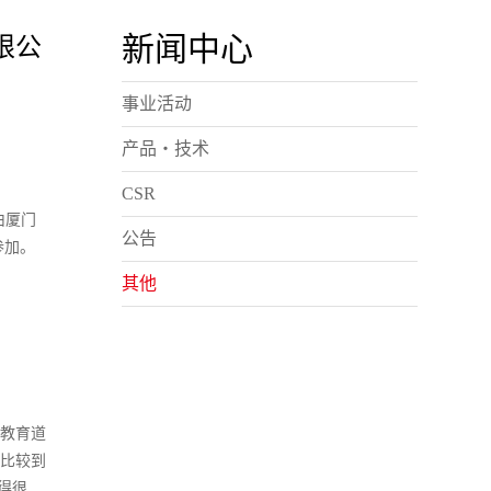
新闻中心
限公
事业活动
产品・技术
CSR
由厦门
公告
参加。
其他
、教育道
面比较到
得很