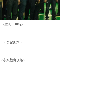
<参观生产线>
<会议现场>
<参观教育道场>