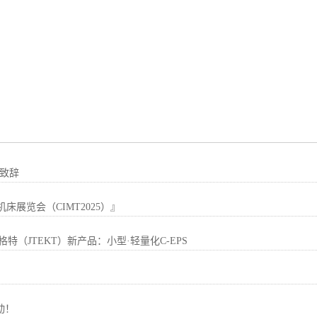
年致辞
展览会（CIMT2025）』
（JTEKT）新产品：小型·轻量化C-EPS
动！