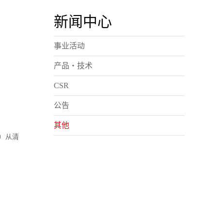
新闻中心
事业活动
产品・技术
CSR
公告
其他
T）从清