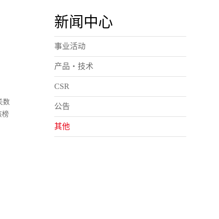
新闻中心
事业活动
产品・技术
CSR
关数
公告
该榜
其他