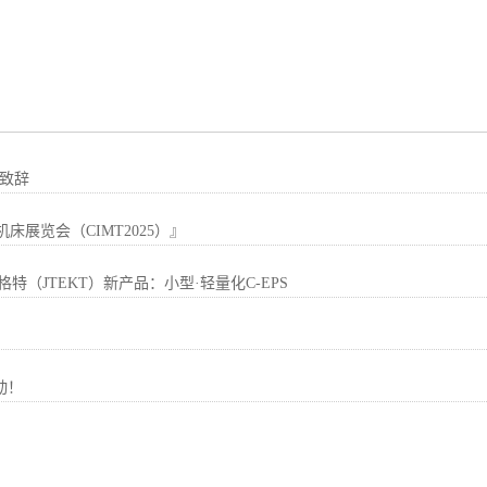
年致辞
展览会（CIMT2025）』
（JTEKT）新产品：小型·轻量化C-EPS
动！