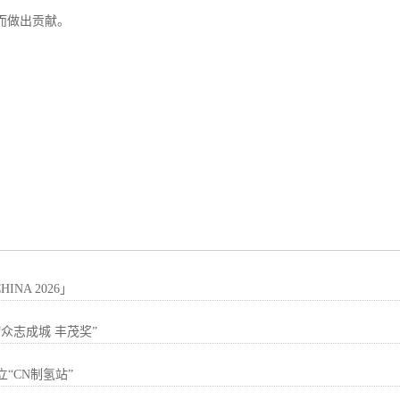
而做出贡献。
INA 2026」
众志成城 丰茂奖”
“CN制氢站”