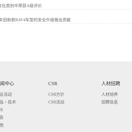
气候变化类别中荣获A级评价
er为丰田新款RAV4车型的安全升级做出贡献
闻中心
CSR
人材招聘
业活动
CSR方针
人材培养
品・技术
CSR活动
招聘信息
SR
告
他