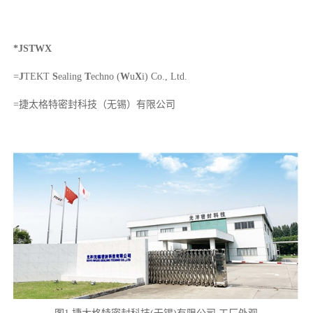
*JSTWX
=
J
TEKT
S
ealing
T
echno (
W
u
X
i) Co., Ltd.
=捷太格特密封科技（无锡）有限公司