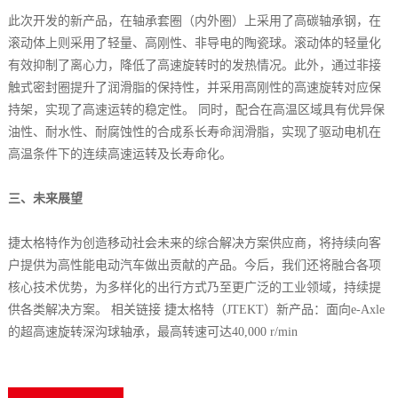
此次开发的新产品，在轴承套圈（内外圈）上采用了高碳轴承钢，在
滚动体上则采用了轻量、高刚性、非导电的陶瓷球。滚动体的轻量化
有效抑制了离心力，降低了高速旋转时的发热情况。此外，通过非接
触式密封圈提升了润滑脂的保持性，并采用高刚性的高速旋转对应保
持架，实现了高速运转的稳定性。 同时，配合在高温区域具有优异保
油性、耐水性、耐腐蚀性的合成系长寿命润滑脂，实现了驱动电机在
高温条件下的连续高速运转及长寿命化。
三、未来展望
捷太格特作为创造移动社会未来的综合解决方案供应商，将持续向客
户提供为高性能电动汽车做出贡献的产品。今后，我们还将融合各项
核心技术优势，为多样化的出行方式乃至更广泛的工业领域，持续提
供各类解决方案。 相关链接 捷太格特（JTEKT）新产品：面向e-Axle
的超高速旋转深沟球轴承，最高转速可达40,000 r/min