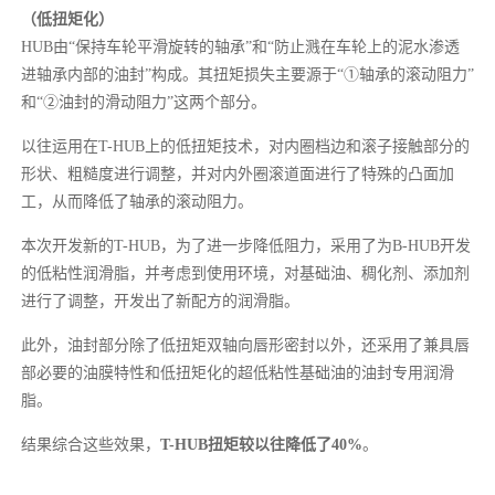
（低扭矩化）
HUB由“保持车轮平滑旋转的轴承”和“防止溅在车轮上的泥水渗透
进轴承内部的油封”构成。其扭矩损失主要源于“①轴承的滚动阻力”
和“②油封的滑动阻力”这两个部分。
以往运用在T-HUB上的低扭矩技术，对内圈档边和滚子接触部分的
形状、粗糙度进行调整，并对内外圈滚道面进行了特殊的凸面加
工，从而降低了轴承的滚动阻力。
本次开发新的T-HUB，为了进一步降低阻力，采用了为B-HUB开发
的低粘性润滑脂，并考虑到使用环境，对基础油、稠化剂、添加剂
进行了调整，开发出了新配方的润滑脂。
此外，油封部分除了低扭矩双轴向唇形密封以外，还采用了兼具唇
部必要的油膜特性和低扭矩化的超低粘性基础油的油封专用润滑
脂。
结果综合这些效果，
T-HUB扭矩较以往降低了40%
。