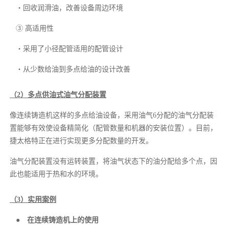
・回收润滑油，改善设备周边环境
③
高适用性
・采用了小径配管适用的配管设计
・从少数给油到多点给油的设计改善
（2）多点供油式油气分配装置
像连续铸造机这样的多点给油设备，采用油气6分配的油气分配装
置能够有效使设备精简化（配管数量和机器的安装位置）。目前，
捷太格特正在进行实现更多分配数量的开发。
油气分配装置没有运转装置，将油气状态下的油分配给多个点，因
此也能适用于热和水的环境。
（3）实用案例
● 在连续铸造机上的使用