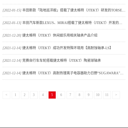
[2022-01-15]
丰田新款「陆地巡洋舰」搭载了捷太格特（JTEKT）研发的TORSEN LSD和轮毂单元
[2022-01-13]
丰田汽车新款LEXUS、MIRAI搭载了捷太格特（JTEKT）开发的全自动驾驶电动助力转向
[2021-12-20]
捷太格特（JTEKT）休闲娱乐用相关轴承产品介绍
[2021-12-14]
捷太格特（JTEKT）成功开发特殊环境用【高耐蚀轴承-LS】
[2021-12-14]
竞赛自行车车轮搭载捷太格特（JTEKT）陶瓷球轴承
[2021-12-14]
捷太格特（JTEKT）高耐热锂离子电容器助力日野“SUGAWARA”车队参加2022年达喀尔
<
1
2
3
4
5
6
7
8
9
10
11
>